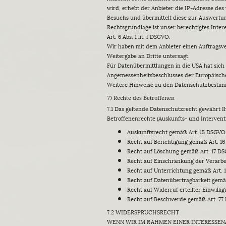
wird, erhebt der Anbieter die IP-Adresse d
Besuchs und übermittelt diese zur Auswertun
Rechtsgrundlage ist unser berechtigtes Int
Art. 6 Abs. 1 lit. f DSGVO.
Wir haben mit dem Anbieter einen Auftragsve
Weitergabe an Dritte untersagt.
Für Datenübermittlungen in die USA hat sic
Angemessenheitsbeschlusses der Europäische
Weitere Hinweise zu den Datenschutzbestim
7) Rechte des Betroffenen
7.1 Das geltende Datenschutzrecht gewährt 
Betroffenenrechte (Auskunfts- und Intervent
Auskunftsrecht gemäß Art. 15 DSGVO
Recht auf Berichtigung gemäß Art. 1
Recht auf Löschung gemäß Art. 17 D
Recht auf Einschränkung der Verarb
Recht auf Unterrichtung gemäß Art. 
Recht auf Datenübertragbarkeit gem
Recht auf Widerruf erteilter Einwill
Recht auf Beschwerde gemäß Art. 77
7.2 WIDERSPRUCHSRECHT
WENN WIR IM RAHMEN EINER INTERESSE