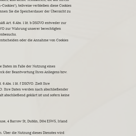
Cookies“), teilweise verbleiben diese Cookies
önnen Sie die Speicherdauer der Übersicht zu
ß Art. 6 Abs. 1 lit. b DSGVO entweder zur
 DSGVO zur Wahrung unserer berechtigten
tenbesuchs.
e entscheiden oder die Annahme von Cookies
 Daten im Falle der Nutzung eines
eck der Beantwortung Ihres Anliegens bzw.
 Abs. 1 lit. f DSGVO. Zielt Ihre
SGVO. Ihre Daten werden nach abschließender
lt abschließend geklärt ist und sofern keine
use, 4 Barrow St, Dublin, D04 E5W5, Irland
n. Über die Nutzung dieses Dienstes wird