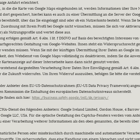
ige Anfahrt erleichtert.
, in die die Karte von Google Maps eingebunden ist, werden Informationen über Ihre N
 dort gespeichert, hierbei kann es auch zu einer Übermittlung an die Server der Goo
bereitstellt, über das Sie eingeloggt sind oder ob ein Nutzerkonto besteht. Wenn Sie b
 Zuordnung mit Ihrem Profil bei Google nicht wünschen, müssen Sie sich vor Aktivieru
er) als Nutzungsprofile und wertet diese aus.
 erfolgen gemäß Art. 6 Abs. 1 lit. f DSGVO auf Basis des berechtigten Interesses von
fsgerechten Gestaltung von Google-Websites. Ihnen steht ein Widerspruchsrecht gege
le wenden müssen. Wenn Sie mit der künftigen Übermittlung Ihrer Daten an Google 
hkeit, den Webdienst von Google Maps vollständig zu deaktivieren, indem Sie die Anw
 Kartenanzeige auf dieser Internetseite kann dann nicht genutzt werden.
vorstehend dargestellten Verarbeitung Ihrer Daten Ihre Einwilligung gemäß Art. 6 Abs. 
für die Zukunft widerrufen. Um Ihren Widerruf auszuüben, befolgen Sie bitte die vors
h der Anbieter dem EU-US-Datenschutzrahmen (EU-US Data Privacy Framework) angesch
n Kommission die Einhaltung des europäischen Datenschutzniveaus sicherstellt.
e finden sich hier:
https://business.safety.google
/intl
/de
/privacy
/
A-Dienst des folgenden Anbieters: Google Ireland Limited, Gordon House, 4 Barrow 
oogle LLC, USA. Für die optische Gestaltung des Captcha-Fensters werden vom Anbie
u einer Verarbeitung weiterer Informationen als den oben genannten, die bereits über
 natürliche Person oder missbräuchlich durch maschinelle und automatisierte Verarbe
adzugriffe. Um sicherzustellen, dass eine Handlung von einem Menschen und nicht v