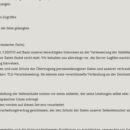
uzeigen:
 Zugriffes
die Seite gelangten
ymisierter Form)
lit. f DSGVO auf Basis unseres berechtigten Interesses an der Verbesserung der Stabilit
Daten findet nicht statt. Wir behalten uns allerdings vor, die Server-Logfiles nachtr
ng hinweisen.
den und zum Schutz der Übertragung personenbezogener Daten und anderer vertraulich
bzw. TLS-Verschlüsselung. Sie können eine verschlüsselte Verbindung an der Zeichenf
stellung der Seiteninhalte nutzen wir einen Anbieter, der seine Leistungen selbst o
opäischen Union erbringt.
en werden auf diesen Servern verarbeitet.
rarbeitungsvertrag geschlossen, der den Schutz der Daten unserer Seitenbesucher sic
gestalten und die Nutzung bestimmter Funktionen zu ermöglichen, verwenden wir Cooki