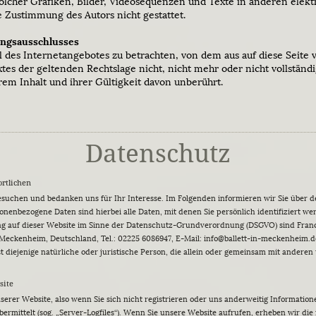
olcher Grafiken, Bilder, Videosequenzen und Texte in anderen elek
e Zustimmung des Autors nicht gestattet.
ungsausschlusses
eil des Internetangebotes zu betrachten, von dem aus auf diese Seite
es der geltenden Rechtslage nicht, nicht mehr oder nicht vollständi
em Inhalt und ihrer Gültigkeit davon unberührt.
Datenschutz
ortlichen
 besuchen und bedanken uns für Ihr Interesse. Im Folgenden informieren wir Sie übe
nenbezogene Daten sind hierbei alle Daten, mit denen Sie persönlich identifiziert w
tung auf dieser Website im Sinne der Datenschutz-Grundverordnung (DSGVO) sind Fran
Meckenheim, Deutschland, Tel.: 02225 6086947 , E-Mail: info@ballett-in-meckenheim.d
 diejenige natürliche oder juristische Person, die allein oder gemeinsam mit anderen
site
serer Website, also wenn Sie sich nicht registrieren oder uns anderweitig Information
ermittelt (sog. „Server-Logfiles“). Wenn Sie unsere Website aufrufen, erheben wir die