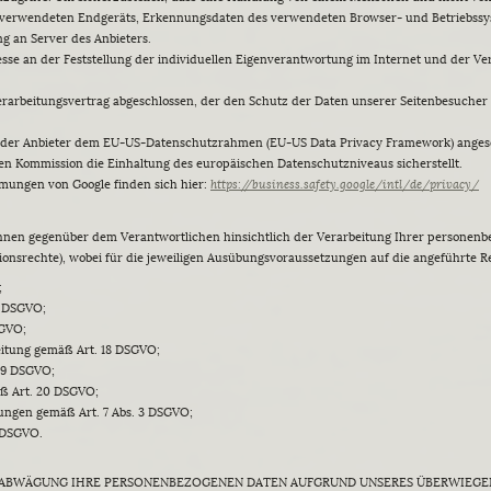
es verwendeten Endgeräts, Erkennungsdaten des verwendeten Browser- und Betriebs
g an Server des Anbieters.
eresse an der Feststellung der individuellen Eigenverantwortung im Internet und de
rarbeitungsvertrag abgeschlossen, der den Schutz der Daten unserer Seitenbesucher s
h der Anbieter dem EU-US-Datenschutzrahmen (EU-US Data Privacy Framework) angesch
n Kommission die Einhaltung des europäischen Datenschutzniveaus sicherstellt.
mungen von Google finden sich hier:
https://business.safety.google
/intl
/de
/privacy
/
Ihnen gegenüber dem Verantwortlichen hinsichtlich der Verarbeitung Ihrer persone
ionsrechte), wobei für die jeweiligen Ausübungsvoraussetzungen auf die angeführte 
;
6 DSGVO;
SGVO;
eitung gemäß Art. 18 DSGVO;
19 DSGVO;
äß Art. 20 DSGVO;
igungen gemäß Art. 7 Abs. 3 DSGVO;
 DSGVO.
NABWÄGUNG IHRE PERSONENBEZOGENEN DATEN AUFGRUND UNSERES ÜBERWIEGE