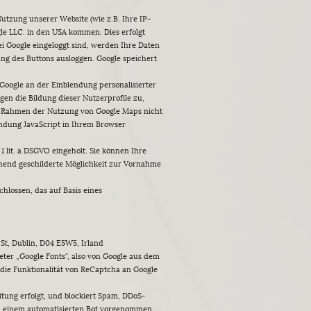
utzung unserer Website (wie z.B. Ihre IP-
gle LLC. in den USA kommen. Dies erfolgt
ei Google eingeloggt sind, werden Ihre Daten
ng des Buttons ausloggen. Google speichert
 Google an der Einblendung personalisierter
n die Bildung dieser Nutzerprofile zu,
im Rahmen der Nutzung von Google Maps nicht
endung JavaScript in Ihrem Browser
1 lit. a DSGVO eingeholt. Sie können Ihre
tehend geschilderte Möglichkeit zur Vornahme
lossen, das auf Basis eines
St, Dublin, D04 E5W5, Irland
ter „Google Fonts", also von Google aus dem
 die Funktionalität von ReCaptcha an Google
itung erfolgt, und blockiert Spam, DDoS-
on einem automatisierten Bot vorgenommen