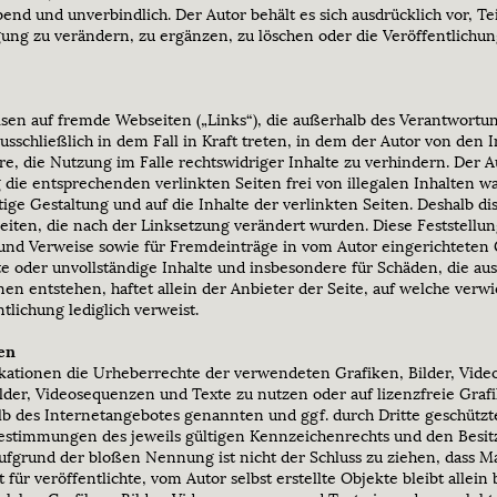
ibend und unverbindlich. Der Autor behält es sich ausdrücklich vor, T
g zu verändern, zu ergänzen, zu löschen oder die Veröffentlichung
isen auf fremde Webseiten („Links“), die außerhalb des Verantwortun
sschließlich in dem Fall in Kraft treten, in dem der Autor von den 
, die Nutzung im Falle rechtswidriger Inhalte zu verhindern. Der Au
die entsprechenden verlinkten Seiten frei von illegalen Inhalten wa
tige Gestaltung und auf die Inhalte der verlinkten Seiten. Deshalb dis
Seiten, die nach der Linksetzung verändert wurden. Diese Feststellung
und Verweise sowie für Fremdeinträge in vom Autor eingerichteten
hafte oder unvollständige Inhalte und insbesondere für Schäden, die 
en entstehen, haftet allein der Anbieter der Seite, auf welche verwi
ntlichung lediglich verweist.
en
blikationen die Urheberrechte der verwendeten Grafiken, Bilder, Vi
Bilder, Videosequenzen und Texte zu nutzen oder auf lizenzfreie Gra
alb des Internetangebotes genannten und ggf. durch Dritte geschü
estimmungen des jeweils gültigen Kennzeichenrechts und den Besitz
ufgrund der bloßen Nennung ist nicht der Schluss zu ziehen, dass 
t für veröffentlichte, vom Autor selbst erstellte Objekte bleibt allein