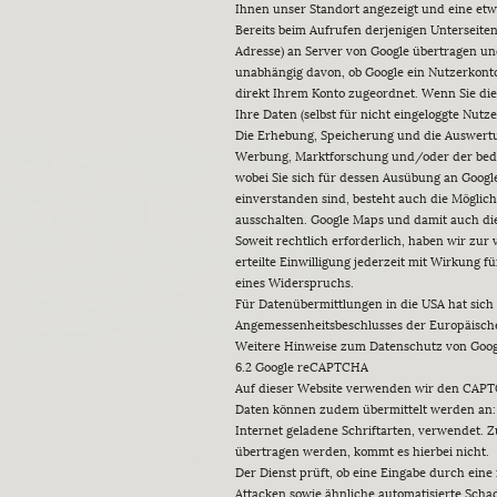
Ihnen unser Standort angezeigt und eine etwa
Bereits beim Aufrufen derjenigen Unterseiten
Adresse) an Server von Google übertragen und
unabhängig davon, ob Google ein Nutzerkonto 
direkt Ihrem Konto zugeordnet. Wenn Sie die
Ihre Daten (selbst für nicht eingeloggte Nutz
Die Erhebung, Speicherung und die Auswertung
Werbung, Marktforschung und/oder der bedar
wobei Sie sich für dessen Ausübung an Goog
einverstanden sind, besteht auch die Möglic
ausschalten. Google Maps und damit auch die
Soweit rechtlich erforderlich, haben wir zur 
erteilte Einwilligung jederzeit mit Wirkung 
eines Widerspruchs.
Für Datenübermittlungen in die USA hat sic
Angemessenheitsbeschlusses der Europäische
Weitere Hinweise zum Datenschutz von Googl
6.2 Google reCAPTCHA
Auf dieser Website verwenden wir den CAPTCH
Daten können zudem übermittelt werden an: G
Internet geladene Schriftarten, verwendet. Z
übertragen werden, kommt es hierbei nicht.
Der Dienst prüft, ob eine Eingabe durch eine
Attacken sowie ähnliche automatisierte Sch