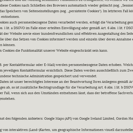
iese Cookies nach Schließen des Browsers automatisch wieder gelöscht (sog. „Session-
s Speichern von Seiteneinstellungen (sog. „persistente Cookies“). Im letzteren Fall k
s entnehmen.
ookies auch personenbezogene Daten verarbeitet werden, erfolgt die Verarbeitung gemä
 1 lit. a DSGVO im Falle einer erteilten Einwilligung oder gemäß Art. 6 Abs. 1 lit. f
tät der Website sowie einer kundenfreundlichen und effektiven Ausgestaltung des Sei
s Sie über das Setzen von Cookies informiert werden und einzeln über deren Annahm
en können.
n Cookies die Funktionalität unserer Website eingeschränkt sein kann.
. per Kontaktformular oder E-Mail) werden personenbezogene Daten erhoben. Welche
m jeweiligen Kontaktformular ersichtlich. Diese Daten werden ausschließlich zum Zw
undene technische Administration gespeichert und verwendet.
aten ist unser berechtigtes Interesse an der Beantwortung Ihres Anliegens gemäß Art. 6
ges ab, so ist zusätzliche Rechtsgrundlage für die Verarbeitung Art. 6 Abs. 1 lit. b D
 der Fall, wenn sich aus den Umständen entnehmen lässt, dass der betroffene Sachverha
genstehen.
st des folgenden Anbieters: Google Maps (API) von Google Ireland Limited, Gordon Ho
g von interaktiven (Land-)Karten, um geographische Informationen visuell darzustelle